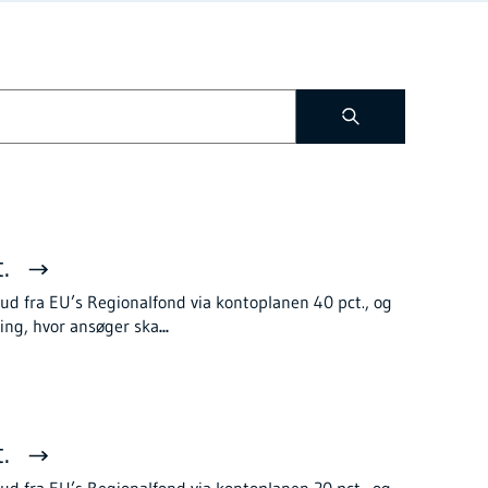
t.
ud fra EU’s Regionalfond via kontoplanen 40 pct., og
ing, hvor ansøger ska
...
t.
ud fra EU’s Regionalfond via kontoplanen 20 pct., og