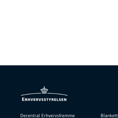
Decentral Erhvervsfremme
Blankett