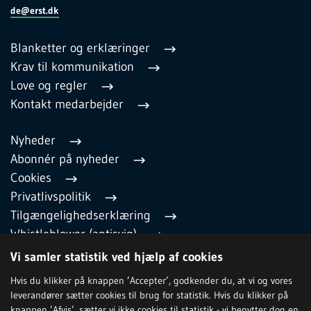
de@erst.dk
Blanketter og erklæringer
Krav til kommunikation
Love og regler
Kontakt medarbejder
Nyheder
Abonnér på nyheder
Cookies
Privatlivspolitik
Tilgængelighedserklæring
Whistleblower (antisvig)
English
Vi samler statistik ved hjælp af cookies
Hvis du klikker på knappen ’Accepter’, godkender du, at vi og vores
leverandører sætter cookies til brug for statistik. Hvis du klikker på
TILMELD NYHEDSBREV
knappen ’Afvis’, sætter vi ikke cookies til statistik - vi benytter dog en