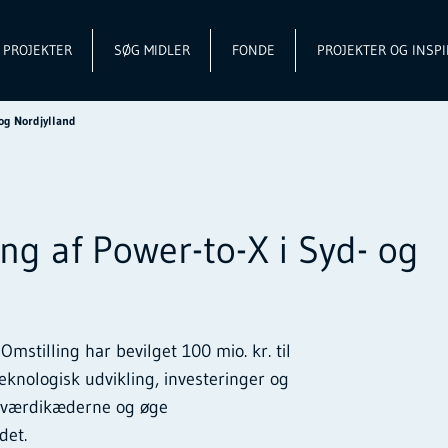
L PROJEKTER
SØG MIDLER
FONDE
PROJEKTER OG INSPI
- og Nordjylland
ling af Power-to-X i Syd- og
mstilling har bevilget 100 mio. kr. til
eknologisk udvikling, investeringer og
e værdikæderne og øge
det.