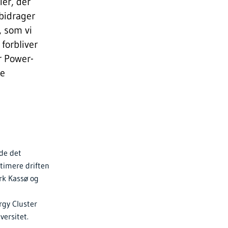
ier, der
bidrager
, som vi
forbliver
r Power-
de
ide det
timere driften
rk Kassø og
rgy Cluster
ersitet.