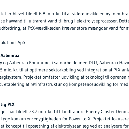
tet er blevet tildelt 6,8 mio. kr. til at videreudvikle en ny membr
nse havvand til ultrarent vand til brug i elektrolyseprocesser. Dett
udfordring, at PtX-værdikæden kræver store mængder vand for at 
.
olutions ApS
i Aabenraa
y og Aabenraa Kommune, i samarbejde med DTU, Aabenraa Havn
 35 mio. kr. til at optimere sektorkobling ved integration af PtX-an
rgisystem. Projektet omfatter udvikling af teknologi til oprensni
nd, etablering af rørinfrastruktur og kompetenceudvikling for me
tig PtX
lget har tildelt 23,7 mio. kr. til blandt andre Energy Cluster Denm
il øge konkurrencedygtigheden for Power-to-X. Projektet fokuserer
t koncept til opsætning af elektrolyseanlæg ved at analysere for