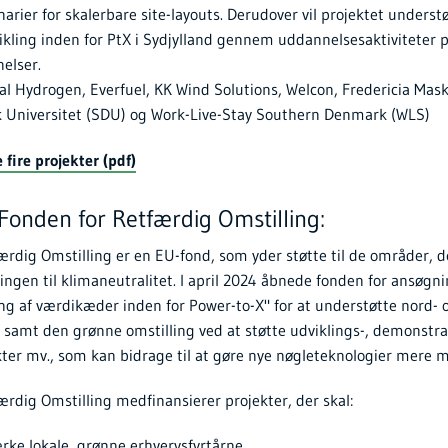
arier for skalerbare site-layouts. Derudover vil projektet underst
ling inden for PtX i Sydjylland gennem uddannelsesaktiviteter
nelser.
al Hydrogen, Everfuel, KK Wind Solutions, Welcon, Fredericia Mas
 Universitet (SDU) og Work-Live-Stay Southern Denmark (WLS)
fire projekter (pdf)
onden for Retfærdig Omstilling:
ærdig Omstilling er en EU-fond, som yder støtte til de områder, d
lingen til klimaneutralitet. I april 2024 åbnede fonden for ansøgn
ng af værdikæder inden for Power-to-X" for at understøtte nord- 
r samt den grønne omstilling ved at støtte udviklings-, demonstra
kter mv., som kan bidrage til at gøre nye nøgleteknologier mere
rdig Omstilling medfinansierer projekter, der skal:
rke lokale, grønne erhvervsfyrtårne