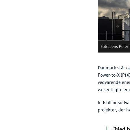
Foto: Jens Peter
Danmark står ove
Power-to-X (PtX
vedvarende energ
væsentligt elem
Indstillingsudva
projekter, der h
“Med be