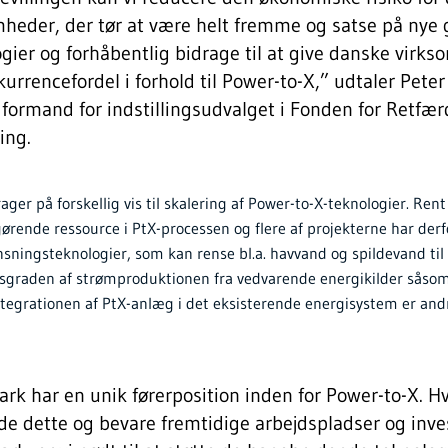
mheder, der tør at være helt fremme og satse på nye
gier og forhåbentlig bidrage til at give danske virk
urrencefordel i forhold til Power-to-X,” udtaler Pete
formand for indstillingsudvalget i Fonden for Retfær
ling.
ager på forskellig vis til skalering af Power-to-X-teknologier. Rent
ørende ressource i PtX-processen og flere af projekterne har derf
ningsteknologier, som kan rense bl.a. havvand og spildevand til 
sgraden af strømproduktionen fra vedvarende energikilder såsom
ntegrationen af PtX-anlæg i det eksisterende energisystem er and
k har en unik førerposition inden for Power-to-X. Hvi
de dette og bevare fremtidige arbejdspladser og inve