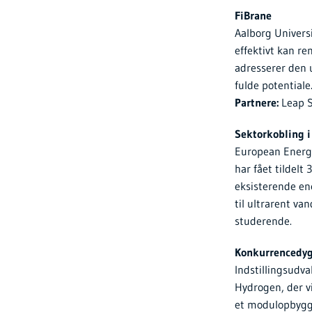
FiBrane
Aalborg Universi
effektivt kan re
adresserer den 
fulde potentiale
Partnere:
Leap S
Sektorkobling 
European Energ
har fået tildelt
eksisterende ene
til ultrarent va
studerende.
Konkurrencedyg
Indstillingsudva
Hydrogen, der v
et modulopbygge