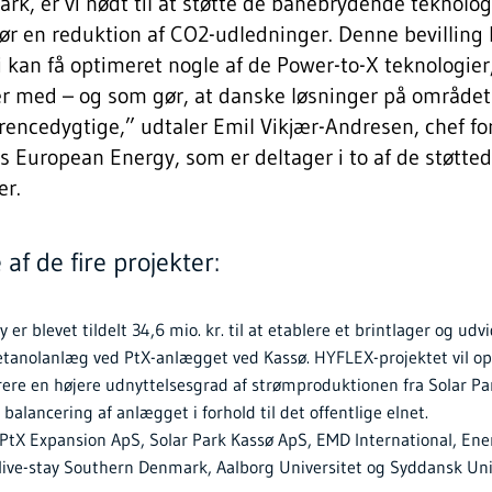
rk, er vi nødt til at støtte de banebrydende teknolog
ør en reduktion af CO2-udledninger. Denne bevilling 
 vi kan få optimeret nogle af de Power-to-X teknologier
r med – og som gør, at danske løsninger på området 
encedygtige,” udtaler Emil Vikjær-Andresen, chef fo
s European Energy, som er deltager i to af de støtte
ter.
 af de fire projekter:
er blevet tildelt 34,6 mio. kr. til at etablere et brintlager og udv
tanolanlæg ved PtX-anlægget ved Kassø. HYFLEX-projektet vil op
ere en højere udnyttelsesgrad af strømproduktionen fra Solar Pa
 balancering af anlægget i forhold til det offentlige elnet.
PtX Expansion ApS, Solar Park Kassø ApS, EMD International, Ene
ive-stay Southern Denmark, Aalborg Universitet og Syddansk Univ