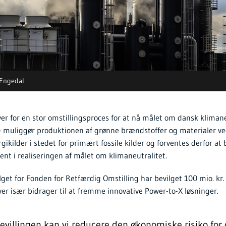
 Engedal
r for en stor omstillingsproces for at nå målet om dansk klimane
) muliggør produktionen af grønne brændstoffer og materialer ve
ikilder i stedet for primært fossile kilder og forventes derfor at b
ent i realiseringen af målet om klimaneutralitet.
lget for Fonden for Retfærdig Omstilling har bevilget 100 mio. kr. t
ver især bidrager til at fremme innovative Power-to-X løsninger.
villingen kan vi reducere den økonomiske risiko for