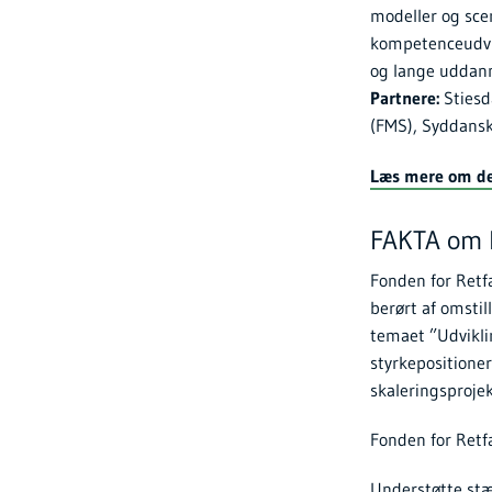
modeller og scen
kompetenceudvik
og lange uddan
Partnere:
Stiesd
(FMS), Syddansk
Læs mere om de 
FAKTA om F
Fonden for Retf
berørt af omstil
temaet ”Udvikli
styrkepositione
skaleringsproje
Fonden for Retfæ
Understøtte stæ