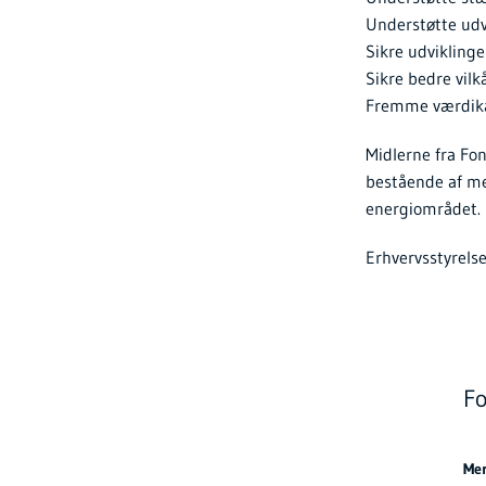
Understøtte udv
Sikre udviklinge
Sikre bedre vilk
Fremme værdikæ
Midlerne fra Fon
bestående af me
energiområdet.
Erhvervsstyrels
Fo
Me