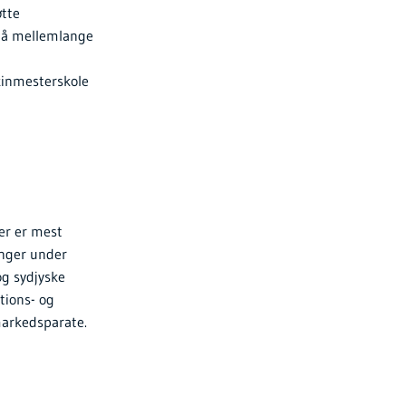
øtte
 på mellemlange
kinmesterskole
er er mest
inger under
og sydjyske
tions- og
 markedsparate.