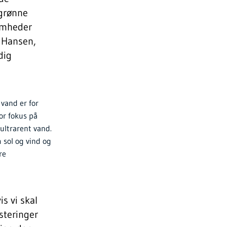
 grønne
somheder
r Hansen,
dig
 vand er for
or fokus på
ultrarent vand.
 sol og vind og
re
s vi skal
steringer