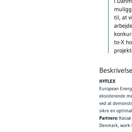
i Danma
muligg
til, at
arbejde
konkurr
to-X ho
projek
Beskrivelse
HYFLEX
European Energy 
eksisterende me
ved at demonstr
sikre en optimal
Partnere:
Kassø 
Denmark, work-l