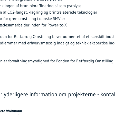
iklingen af brun bioraffinering såsom pyrolyse
n af CO2-fangst, -lagring og brintrelaterede teknologier
år for grøn omstilling i danske SMV’er
desamarbejder inden for Power-to-X
den for Retfærdig Omstilling bliver udmøntet af et særskilt indst
dlemmer med erhvervsmæssig indsigt og teknisk ekspertise inde
en er forvaltningsmyndighed for Fonden for Retfærdig Omstilling
r yderligere information om projekterne - konta
rete Woltmann