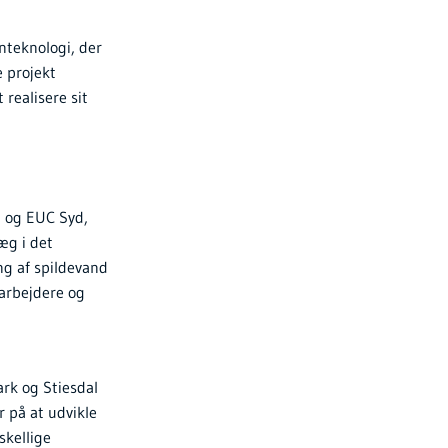
anteknologi, der
e projekt
realisere sit
 og EUC Syd,
læg i det
ng af spildevand
darbejdere og
ark og Stiesdal
 på at udvikle
skellige