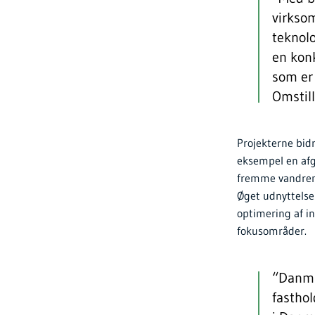
virkso
teknolo
en konk
som er 
Omstil
Projekterne bidr
eksempel en afg
fremme vandrens
Øget udnyttelse
optimering af i
fokusområder.
“Danmar
fasthol