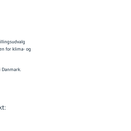
illingsudvalg
n for klima- og
 i Danmark.
kt: