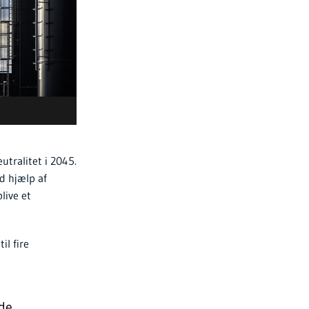
utralitet i 2045.
d hjælp af
live et
il fire
 de