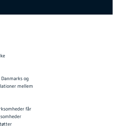
rke
om Danmarks og
elationer mellem
irksomheder får
irksomheder
tøtter