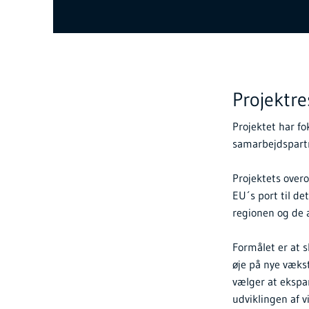
Projektr
Projektet har f
samarbejdspart
Projektets over
EU´s port til de
regionen og de a
Formålet er at 
øje på nye væks
vælger at ekspa
udviklingen af 