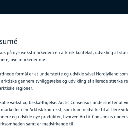
esumé
okus på nye vækstmarkeder i en arktisk kontekst, udvikling af stæ
nere, nye markeder mv.
ordnede formål er at understøtte og udvikle såvel Nordjylland s
t arktiske gennem synliggørelse og udvikling af allerede stærke r
rktiske regioner.
skabe vækst og beskæftigelse. Arctic Consensus understøtter at v
tmarkeder i en Arktisk kontekst, som kan medvirke til at flere v
ndere og udvikle nye produkter, hvorved Arctic Consensus unders
virksomheden samt er medvirkende til