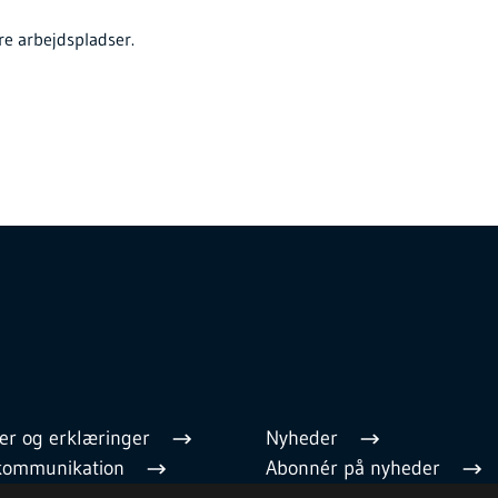
ere arbejdspladser.
er og erklæringer
Nyheder
l kommunikation
Abonnér på nyheder
 regler
Cookies