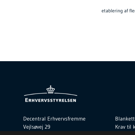
etablering af fl
Decentral Erhvervsfremme
Blankett
Vejlsøvej 29
Krav ti
8600 Silkeborg
Love og