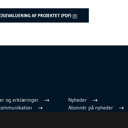
EJSEVALUERING AF PROJEKTET (PDF)
er og erklæringer
Nyheder
l kommunikation
Abonnér på nyheder
 regler
Cookies
 medarbejder
Privatlivspolitik