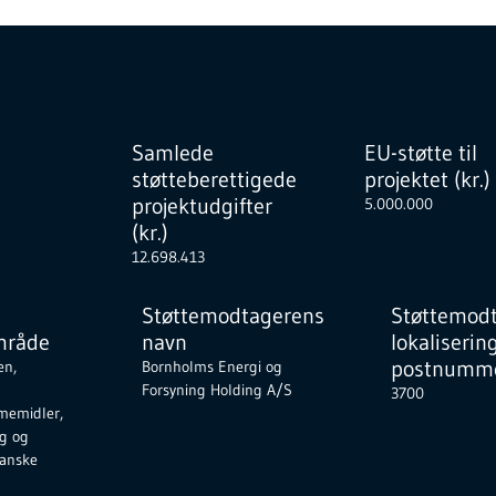
Samlede
EU-støtte til
støtteberettigede
projektet (kr.)
projektudgifter
5.000.000
(kr.)
12.698.413
Støttemodtagerens
Støttemod
mråde
navn
lokaliserin
postnumme
en,
Bornholms Energi og
Forsyning Holding A/S
3700
memidler,
ng og
danske