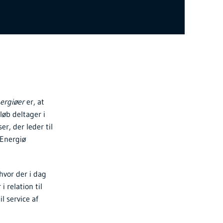
nergiøer
er, at
øb deltager i
r, der leder til
 Energiø
hvor der i dag
 relation til
l service af