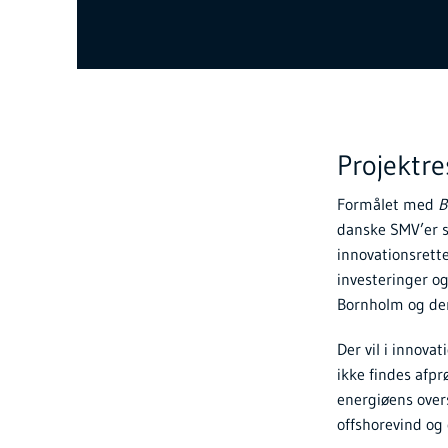
Projektr
Formålet med
B
danske SMV’er s
innovationsrette
investeringer og
Bornholm og den
Der vil i innova
ikke findes afpr
energiøens overs
offshorevind og