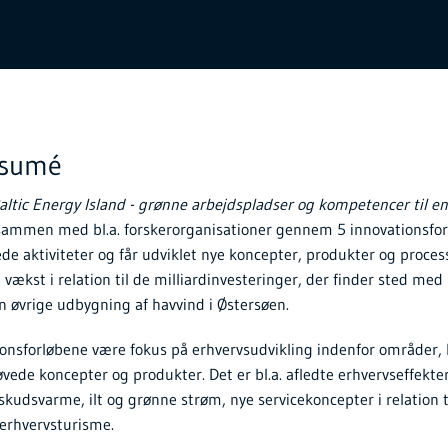
esumé
altic Energy Island - grønne arbejdspladser og kompetencer til e
ammen med bl.a. forskerorganisationer gennem 5 innovationsforl
de aktiviteter og får udviklet nye koncepter, produkter og processe
 vækst i relation til de milliardinvesteringer, der finder sted med
 øvrige udbygning af havvind i Østersøen.
tionsforløbene være fokus på erhvervsudvikling indenfor områder, 
øvede koncepter og produkter. Det er bl.a. afledte erhvervseffekter i
kudsvarme, ilt og grønne strøm, nye servicekoncepter i relation ti
 erhvervsturisme.