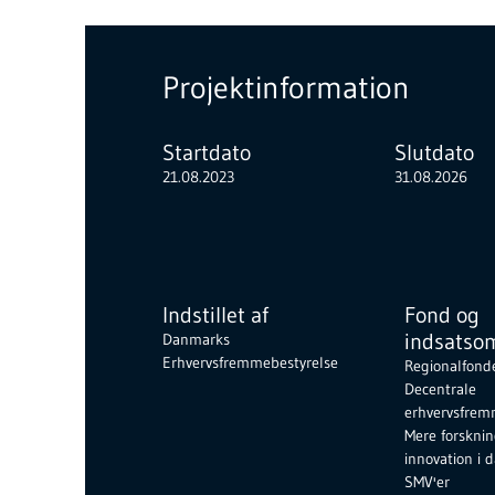
Projektinformation
Startdato
Slutdato
21.08.2023
31.08.2026
Indstillet af
Fond og
indsatso
Danmarks
Erhvervsfremmebestyrelse
Regionalfond
Decentrale
erhvervsfrem
Mere forskni
innovation i 
SMV'er