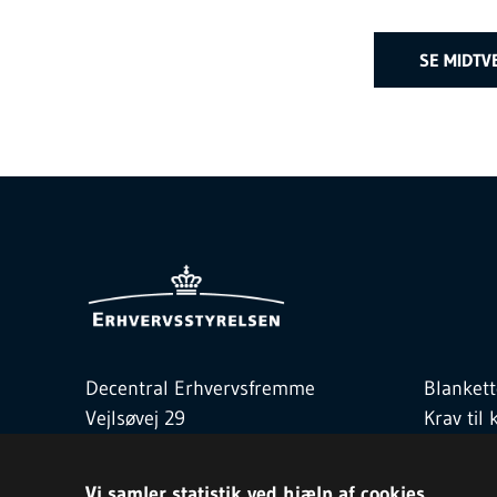
SE MIDTV
Decentral Erhvervsfremme
Blankett
Vejlsøvej 29
Krav ti
8600 Silkeborg
Love og
Telefon
3529 1700
Kontakt
Vi samler statistik ved hjælp af cookies