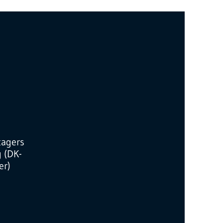
tagers
g (DK-
r)