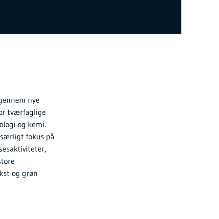
n gennem nye
r tværfaglige
ologi og kemi.
særligt fokus på
esaktiviteter,
store
ækst og grøn