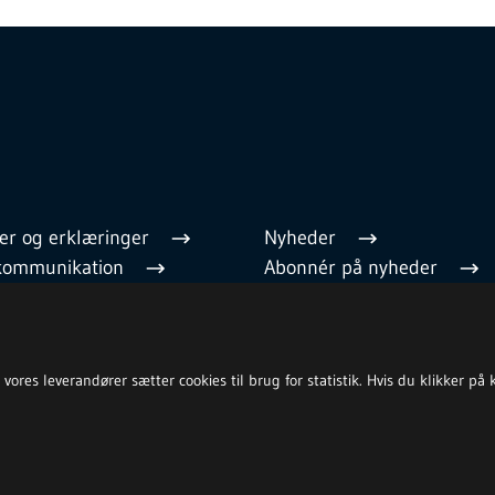
er og erklæringer
Nyheder
l kommunikation
Abonnér på nyheder
 regler
Cookies
 medarbejder
Privatlivspolitik
Tilgængelighedserklæring
res leverandører sætter cookies til brug for statistik. Hvis du klikker på kna
Whistleblower (antisvig)
English