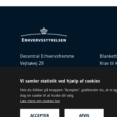
Decentral Erhvervsfremme
Blankett
Vejlsøvej 29
Krav ti
8600 Silkeborg
Love og
Telefon
3529 1700
Kontakt
Vi samler statistik ved hjælp af cookies
de@erst.dk
Hvis du klikker på knappen ’Accepter’, godkender du, at vi og vo
dog en cookie til at huske dit valg.
Læs mere om cookies her
ACCEPTER
AFVIS