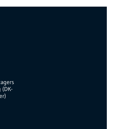
tagers
g (DK-
r)