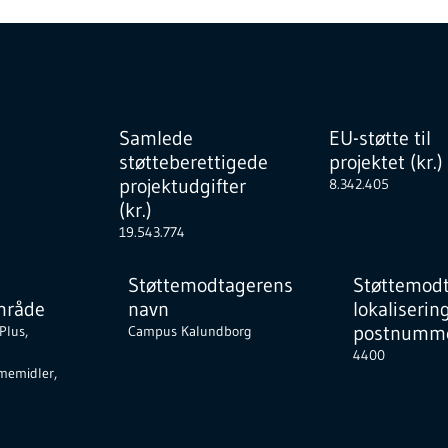
Samlede
EU-støtte til
støtteberettigede
projektet (kr.)
projektudgifter
8.342.405
(kr.)
19.543.774
Støttemodtagerens
Støttemod
mråde
navn
lokaliserin
postnumme
Plus,
Campus Kalundborg
4400
memidler,