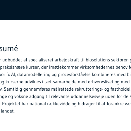
esumé
r udbuddet af specialiseret arbejdskraft til biosolutions sektore
 praksisnære kurser, der imødekommer virksomhedernes behov fo
or fx AI, datamodellering og procesforståelse kombineres med bi
g kurserne udvikles i tæt samarbejde med erhvervslivet og med 
. Samtidig gennemføres målrettede rekrutterings- og fastholdels
unge og voksne adgang til relevante uddannelsesveje uden for de 
. Projektet har national rækkevidde og bidrager til at forankre v
 landet.