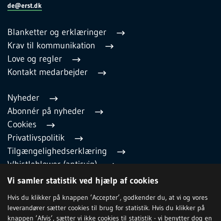
de@erst.dk
Blanketter og erklæringer
Krav til kommunikation
Love og regler
Kontakt medarbejder
Nyheder
Abonnér på nyheder
Cookies
Privatlivspolitik
Tilgængelighedserklæring
Whistleblower (antisvig)
English
Vi samler statistik ved hjælp af cookies
Hvis du klikker på knappen ’Accepter’, godkender du, at vi og vores
leverandører sætter cookies til brug for statistik. Hvis du klikker på
TILMELD NYHEDSBREV
knappen ’Afvis’, sætter vi ikke cookies til statistik - vi benytter dog en