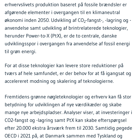
erhvervslivets produktion baseret på fossile brændsler er
afgørende elementer i overgangen til en klimaneutral
økonomi inden 2050. Udvikling af CO
-fangst-, -lagring og -
2
anvendelse samt udvikling af brintrelaterede teknologier,
herunder Power-to-X (PtX), er de to centrale, danske
udviklingsspor i overgangen fra anvendelse af fossil energi
til grøn energi.
For at disse teknologier kan levere store reduktioner på
tværs af hele samfundet, er der behov for at få igangsat og
accelereret modning og skalering af teknologierne.
Fremtidens grønne nøgleteknologier og erhverv kan få stor
betydning for udviklingen af nye værdikæder og skabe
mange nye arbejdspladser. Analyser viser, at investeringer i
CO2-fangst og -lagring samt PtX kan skabe efterspørgsel
efter 20.000 ekstra årsværk frem til 2030. Samtidig pegede
OECD i 2021 på, at Danmark sammen med Tyskland og