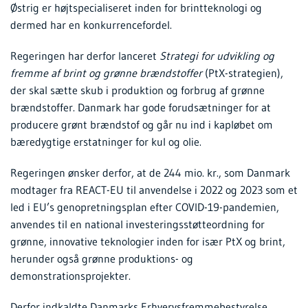
Østrig er højtspecialiseret inden for brintteknologi og
dermed har en konkurrencefordel.
Regeringen har derfor lanceret
Strategi for udvikling og
fremme af brint og grønne brændstoffer
(PtX-strategien),
der skal sætte skub i produktion og forbrug af grønne
brændstoffer. Danmark har gode forudsætninger for at
producere grønt brændstof og går nu ind i kapløbet om
bæredygtige erstatninger for kul og olie.
Regeringen ønsker derfor, at de 244 mio. kr., som Danmark
modtager fra REACT-EU til anvendelse i 2022 og 2023 som et
led i EU’s genopretningsplan efter COVID-19-pandemien,
anvendes til en national investeringsstøtteordning for
grønne, innovative teknologier inden for især PtX og brint,
herunder også grønne produktions- og
demonstrationsprojekter.
Derfor indkaldte Danmarks Erhvervsfremmebestyrelse