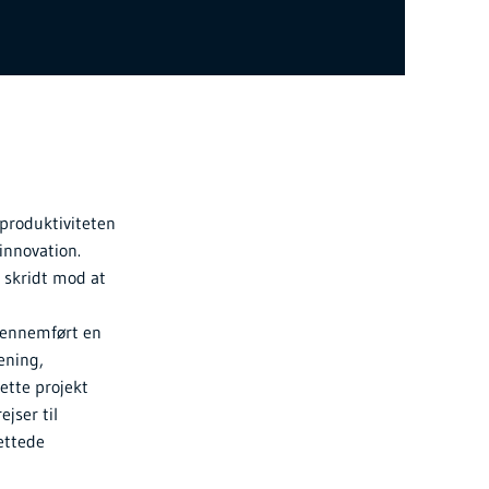
produktiviteten
nnovation.
e skridt mod at
e gennemført en
ening,
ette projekt
jser til
ettede