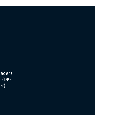
tagers
g (DK-
r)