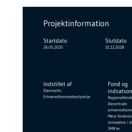
Projektinformation
Startdato
Slutdato
26.05.2025
31.12.2028
Indstillet af
Fond og
indsatso
Danmarks
Erhvervsfremmebestyrelse
Regionalfond
Decentrale
erhvervsfrem
Mere forskni
innovation i 
SMV'er