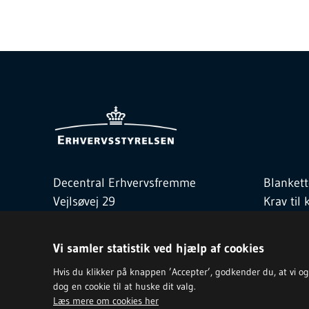
Decentral Erhvervsfremme
Blankett
Vejlsøvej 29
Krav ti
8600 Silkeborg
Love og
Telefon
3529 1700
Kontakt
Vi samler statistik ved hjælp af cookies
de@erst.dk
Hvis du klikker på knappen ’Accepter’, godkender du, at vi og vo
dog en cookie til at huske dit valg.
Læs mere om cookies her