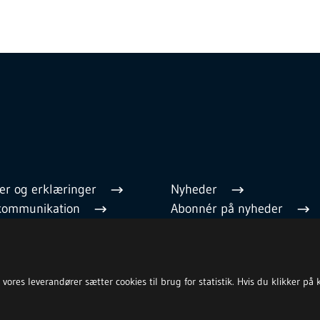
er og erklæringer
Nyheder
l kommunikation
Abonnér på nyheder
 regler
Cookies
 medarbejder
Privatlivspolitik
Tilgængelighedserklæring
res leverandører sætter cookies til brug for statistik. Hvis du klikker på kna
Whistleblower (antisvig)
English