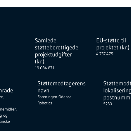
Samlede
EU-støtte til
støtteberettigede
projektet (kr.)
projektudgifter
4.737.475
(kr.)
19.084.871
Støttemodtagerens
Støttemod
mråde
navn
lokaliserin
postnumme
en,
Foreningen Odense
Robotics
5230
memidler,
ng og
danske