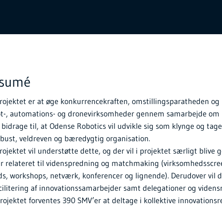
esumé
ojektet er at øge konkurrencekraften, omstillingsparatheden og 
ot-, automations- og dronevirksomheder gennem samarbejde om i
l bidrage til, at Odense Robotics vil udvikle sig som klynge og tag
obust, veldreven og bæredygtig organisation.
projektet vil understøtte dette, og der vil i projektet særligt bliv
er relateret til videnspredning og matchmaking (virksomhedsscre
ds, workshops, netværk, konferencer og lignende). Derudover vil d
cilitering af innovationssamarbejder samt delegationer og vidensre
ojektet forventes 390 SMV’er at deltage i kollektive innovationsr