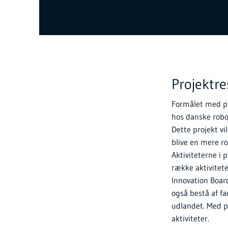
Projektr
Formålet med pr
hos danske rob
Dette projekt vi
blive en mere r
Aktiviteterne i 
række aktivitet
Innovation Boar
også bestå af fa
udlandet. Med pr
aktiviteter.