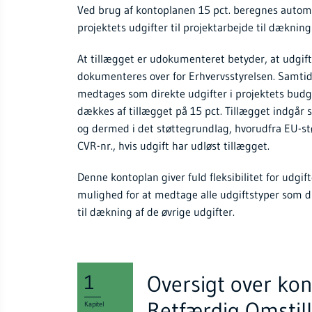
Ved brug af kontoplanen 15 pct. beregnes automa
projektets udgifter til projektarbejde til dækning
At tillægget er udokumenteret betyder, at udgifte
dokumenteres over for Erhvervsstyrelsen. Samtidi
medtages som direkte udgifter i projektets budg
dækkes af tillægget på 15 pct. Tillægget indgår 
og dermed i det støttegrundlag, hvorudfra EU-st
CVR-nr., hvis udgift har udløst tillægget.
Denne kontoplan giver fuld fleksibilitet for udgif
mulighed for at medtage alle udgiftstyper som d
til dækning af de øvrige udgifter.
Oversigt over ko
1
Retfærdig Omstill
Kapitel