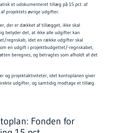
tisk et udokumenteret tillæg på 15 pct. af
 af projektets øvrige udgifter.
r, der er dækket af tillægget, ikke skal
g betyder det, at ikke alle udgifter kan
et/regnskab, idet en række udgifter skal
som en udgift i projektbudgettet/-regnskabet,
øtten beregnes, og betragtes som afholdt af det
ter og projektaktiviteter, idet kontoplanen giver
irekte udgifter, og samtidig modtage et tillæg
ntoplan: Fonden for
ing 15 pct.