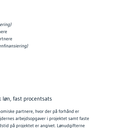
ering)
nere
rtnere
enfinansiering)
k løn, fast procentsats
nomiske partnere, hvor der på forhånd er
jdernes arbejdsopgaver i projektet samt faste
stid på projektet er angivet. Lønudgifterne