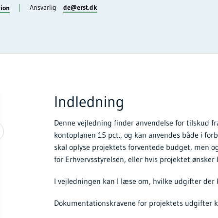
Ansvarlig
de@erst.dk
tion
Indledning
Denne vejledning finder anvendelse for tilskud fr
kontoplanen 15 pct., og kan anvendes både i for
skal oplyse projektets forventede budget, men o
for Erhvervsstyrelsen, eller hvis projektet ønske
I vejledningen kan I læse om, hvilke udgifter der
Dokumentationskravene for projektets udgifter ka