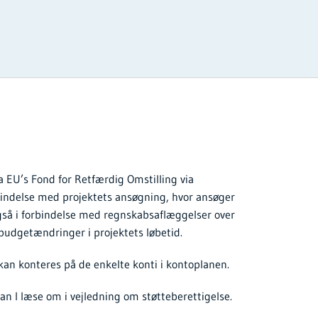
a EU’s Fond for Retfærdig Omstilling via
bindelse med projektets ansøgning, hvor ansøger
gså i forbindelse med regnskabsaflæggelser over
r budgetændringer i projektets løbetid.
 kan konteres på de enkelte konti i kontoplanen.
n I læse om i vejledning om støtteberettigelse.