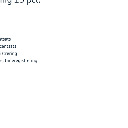
ntsats
ocentsats
istrering
e, timeregistrering