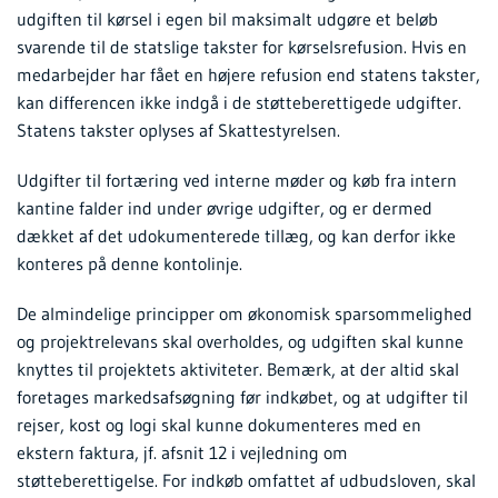
udgiften til kørsel i egen bil maksimalt udgøre et beløb
svarende til de statslige takster for kørselsrefusion. Hvis en
medarbejder har fået en højere refusion end statens takster,
kan differencen ikke indgå i de støtteberettigede udgifter.
Statens takster oplyses af Skattestyrelsen.
Udgifter til fortæring ved interne møder og køb fra intern
kantine falder ind under øvrige udgifter, og er dermed
dækket af det udokumenterede tillæg, og kan derfor ikke
konteres på denne kontolinje.
De almindelige principper om økonomisk sparsommelighed
og projektrelevans skal overholdes, og udgiften skal kunne
knyttes til projektets aktiviteter. Bemærk, at der altid skal
foretages markedsafsøgning før indkøbet, og at udgifter til
rejser, kost og logi skal kunne dokumenteres med en
ekstern faktura, jf. afsnit 12 i vejledning om
støtteberettigelse. For indkøb omfattet af udbudsloven, skal