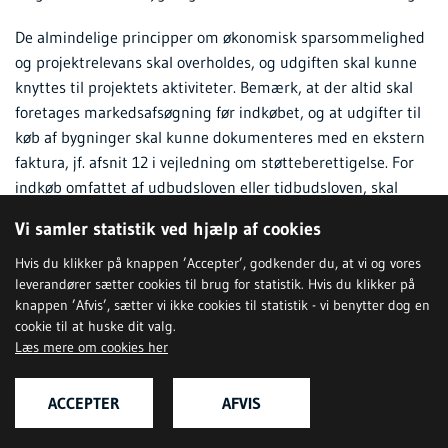
De almindelige principper om økonomisk sparsommelighed
og projektrelevans skal overholdes, og udgiften skal kunne
knyttes til projektets aktiviteter. Bemærk, at der altid skal
foretages markedsafsøgning før indkøbet, og at udgifter til
køb af bygninger skal kunne dokumenteres med en ekstern
faktura, jf. afsnit 12 i vejledning om støtteberettigelse. For
indkøb omfattet af udbudsloven eller tidbudsloven, skal
reglerne herfor overholdes.
Vi samler statistik ved hjælp af cookies
Udgifterne skal være ekskl. moms.
Hvis du klikker på knappen ’Accepter’, godkender du, at vi og vores
leverandører sætter cookies til brug for statistik. Hvis du klikker på
I forbindelse med ansøgningen beskrives følgende i noten til
knappen ’Afvis’, sætter vi ikke cookies til statistik - vi benytter dog en
kontoen:
cookie til at huske dit valg.
Læs mere om cookies her
Beregningsforudsætningerne for det forventede forbrug.
1
Konto 3620: Køb af anlæg, maskiner og udstyr
ACCEPTER
AFVIS
Udgifter til anlæg, maskiner og udstyr i forbindelse med