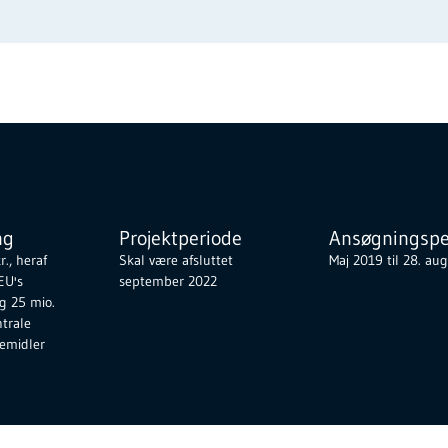
ng
Projektperiode
Ansøgningspe
r., heraf
Skal være afsluttet
Maj 2019 til 28. au
 EU's
september 2022
g 25 mio.
ntrale
emidler