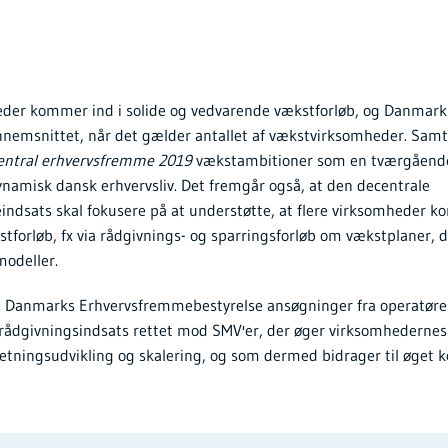
eder kommer ind i solide og vedvarende vækstforløb, og Danmark 
emsnittet, når det gælder antallet af vækstvirksomheder. Sam
central erhvervsfremme 2019
vækstambitioner som en tværgående p
ynamisk dansk erhvervsliv. Det fremgår også, at den decentrale
ndsats skal fokusere på at understøtte, at flere virksomheder k
forløb, fx via rådgivnings- og sparringsforløb om vækstplaner, di
modeller.
e Danmarks Erhvervsfremmebestyrelse ansøgninger fra operatører,
ådgivningsindsats rettet mod SMV'er, der øger virksomhedernes
rretningsudvikling og skalering, og som dermed bidrager til øget 