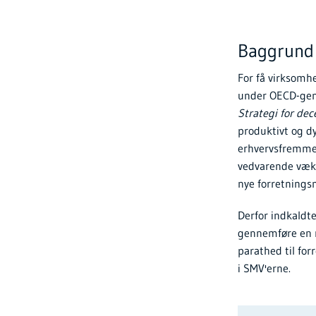
Baggrund
For få virksomh
under OECD-genn
Strategi for de
produktivt og d
erhvervsfremmei
vedvarende vækst
nye forretnings
Derfor indkaldt
gennemføre en r
parathed til fo
i SMV'erne.