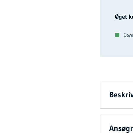
Øget k
Down
Beskriv
Ansøg