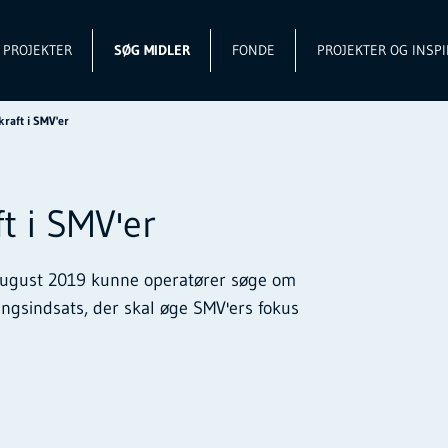
L PROJEKTER
SØG MIDLER
FONDE
PROJEKTER OG INSPI
raft i SMV'er
t i SMV'er
 august 2019 kunne operatører søge om
ningsindsats, der skal øge SMV'ers fokus