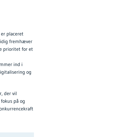
er placeret
tidig fremhæver
rioritet for et
ommer ind i
gitalisering og
 der vil
 fokus på og
konkurrencekraft