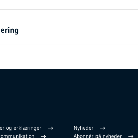
iering
er og erklæringer
Nyheder
l kommunikation
Abonnér på nyheder