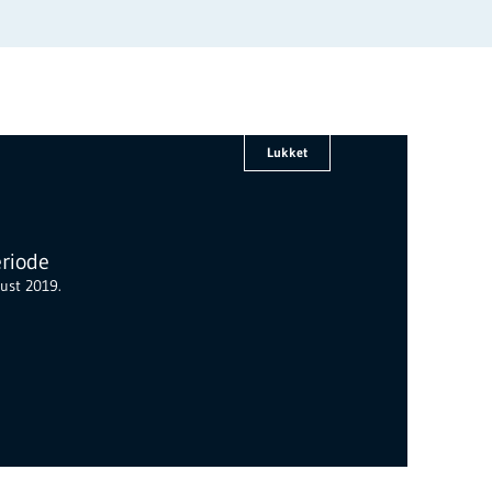
Lukket
riode
gust 2019.