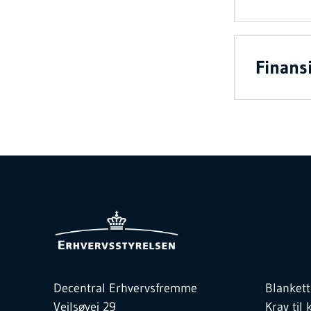
Finans
Decentral Erhvervsfremme
Blankett
Vejlsøvej 29
Krav ti