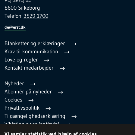
8600 Silkeborg
Telefon
3529 1700
de@erst.dk
Blanketter og erklæringer
Krav til kommunikation
Love og regler
Kontakt medarbejder
Nyheder
Abonnér på nyheder
Cookies
Privatlivspolitik
Tilgængelighedserklæring
Whistleblower (antisvig)
English
Vi samler statistik ved hjælp af cookies