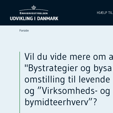
HJÆLP TI
Forside
Vil du vide mere om 
"Bystrategier og bys
omstilling til levend
og ”Virksomheds- og
bymidteerhverv”?