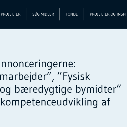
L PROJEKTER
SØG MIDLER
FONDE
PROJEKTER OG INSPI
annonceringerne:
amarbejder”, ”Fysisk
e og bæredygtige bymidter”
 kompetenceudvikling af