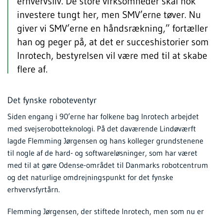
erhvervsliv. De store virksomheder skal nok
investere tungt her, men SMV’erne tøver. Nu
giver vi SMV’erne en håndsrækning,” fortæller
han og peger på, at det er succeshistorier som
Inrotech, bestyrelsen vil være med til at skabe
flere af.
Det fynske roboteventyr
Siden engang i 90’erne har folkene bag Inrotech arbejdet
med svejserobotteknologi. På det daværende Lindøværft
lagde Flemming Jørgensen og hans kolleger grundstenene
til nogle af de hard- og softwareløsninger, som har været
med til at gøre Odense-området til Danmarks robotcentrum
og det naturlige omdrejningspunkt for det fynske
erhvervsfyrtårn.
Flemming Jørgensen, der stiftede Inrotech, men som nu er