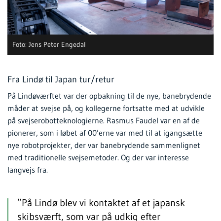
Foto: Jens Peter Engedal
Fra Lindø til Japan tur/retur
På Lindøværftet var der opbakning til de nye, banebrydende
måder at svejse på, og kollegerne fortsatte med at udvikle
på svejserobotteknologierne. Rasmus Faudel var en af de
pionerer, som i løbet af 00’erne var med til at igangsætte
nye robotprojekter, der var banebrydende sammenlignet
med traditionelle svejsemetoder. Og der var interesse
langvejs fra.
”På Lindø blev vi kontaktet af et japansk
skibsværft, som var på udkig efter