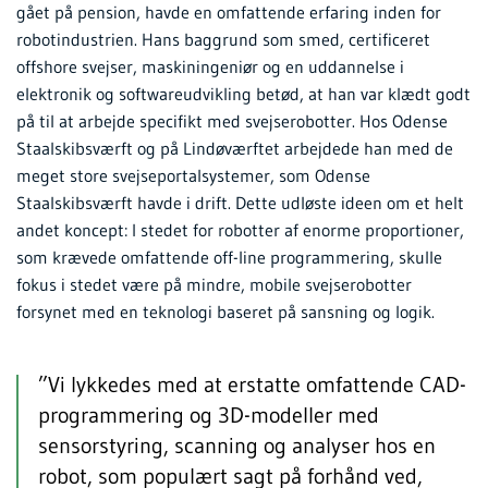
gået på pension, havde en omfattende erfaring inden for
robotindustrien. Hans baggrund som smed, certificeret
offshore svejser, maskiningeniør og en uddannelse i
elektronik og softwareudvikling betød, at han var klædt godt
på til at arbejde specifikt med svejserobotter. Hos Odense
Staalskibsværft og på Lindøværftet arbejdede han med de
meget store svejseportalsystemer, som Odense
Staalskibsværft havde i drift. Dette udløste ideen om et helt
andet koncept: I stedet for robotter af enorme proportioner,
som krævede omfattende off-line programmering, skulle
fokus i stedet være på mindre, mobile svejserobotter
forsynet med en teknologi baseret på sansning og logik.
”Vi lykkedes med at erstatte omfattende CAD-
programmering og 3D-modeller med
sensorstyring, scanning og analyser hos en
robot, som populært sagt på forhånd ved,