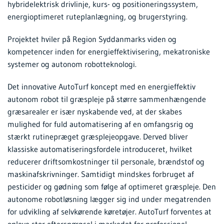
hybridelektrisk drivlinje, kurs- og positioneringssystem,
energioptimeret ruteplanlægning, og brugerstyring.
Projektet hviler på Region Syddanmarks viden og
kompetencer inden for energieffektivisering, mekatroniske
systemer og autonom robotteknologi.
Det innovative AutoTurf koncept med en energieffektiv
autonom robot til græspleje på større sammenhængende
græsarealer er især nyskabende ved, at der skabes
mulighed for fuld automatisering af en omfangsrig og
stærkt rutinepræget græsplejeopgave. Derved bliver
klassiske automatiseringsfordele introduceret, hvilket
reducerer driftsomkostninger til personale, brændstof og
maskinafskrivninger. Samtidigt mindskes forbruget af
pesticider og gødning som følge af optimeret græspleje. Den
autonome robotløsning lægger sig ind under megatrenden
for udvikling af selvkørende køretøjer. AutoTurf forventes at
opleve stor efterspørgsel i markedet for professionel