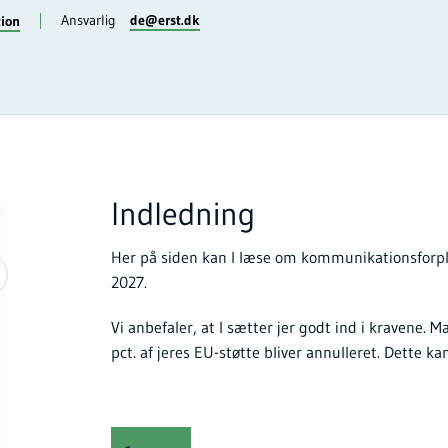
Ansvarlig
de@erst.dk
tion
Indledning
Her på siden kan I læse om kommunikationsforplig
2027.
Vi anbefaler, at I sætter jer godt ind i kravene. 
pct. af jeres EU-støtte bliver annulleret. Dette k