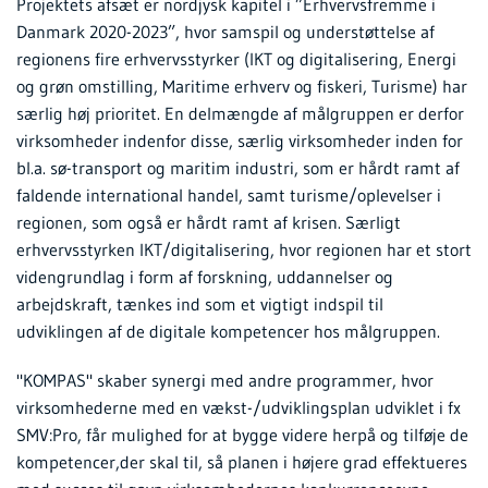
Projektets afsæt er nordjysk kapitel i ”Erhvervsfremme i
Danmark 2020-2023”, hvor samspil og understøttelse af
regionens fire erhvervsstyrker (IKT og digitalisering, Energi
og grøn omstilling, Maritime erhverv og fiskeri, Turisme) har
særlig høj prioritet. En delmængde af målgruppen er derfor
virksomheder indenfor disse, særlig virksomheder inden for
bl.a. sø-transport og maritim industri, som er hårdt ramt af
faldende international handel, samt turisme/oplevelser i
regionen, som også er hårdt ramt af krisen. Særligt
erhvervsstyrken IKT/digitalisering, hvor regionen har et stort
videngrundlag i form af forskning, uddannelser og
arbejdskraft, tænkes ind som et vigtigt indspil til
udviklingen af de digitale kompetencer hos målgruppen.
"KOMPAS" skaber synergi med andre programmer, hvor
virksomhederne med en vækst-/udviklingsplan udviklet i fx
SMV:Pro, får mulighed for at bygge videre herpå og tilføje de
kompetencer,der skal til, så planen i højere grad effektueres