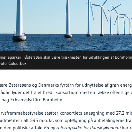
mølleparker i Østersøen skal være trækhesten for udviklingen af Bornhol
Foto: Colourbox
ære Østersøens og Danmarks fyrtårn for udnyttelse af grøn energi
Sådan lyder det fra et bredt konsortium med en række offentlige 
r bag Erhvervsfyrtårn Bornholm.
vsfremmebestyrelse støtter konsortiets ansøgning med 27,2 mio.
 udmønter i alt 595 mio. kr. som opfølgning på anbefalingerne fra
 den politiske aftale
En ny reformpakke for dansk økonomi
har r