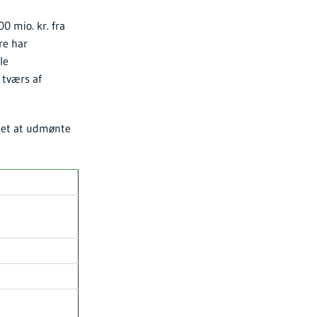
0 mio. kr. fra
re har
le
 tværs af
tet at udmønte