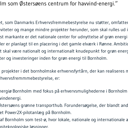
lm som Østersøens centrum for havvind-energi.”
et, som Danmarks Erhvervsfremmebestyrelse nu støtter, omfatte
viteter og mange mindre projekter herunder, som skal rulles ud i
t markante er det nationale center for udnyttelse af grøn energi
er er planlagt til en placering i det gamle elværk i Rønne. Ambi
et skal være nationalt og internationalt knudepunkt for grøn ener
eter og investeringer inden for grøn energi til Bornholm.
e projekter i det bornholmske erhvervsfyrtårn, der kan realiseres
rhvervsfremmmebestyrelse, er:
Energiø Bornholm med fokus på erhvervsmulighederne i Bornhol
vindenergi.
tersøens grønne transporthub. Forundersøgelse, der blandt and
et Power2X-pilotanlæg på Bornholm.
af Bornholm som test-ø, hvor lokale, nationale og internationale a
giteknologiske løsninger.