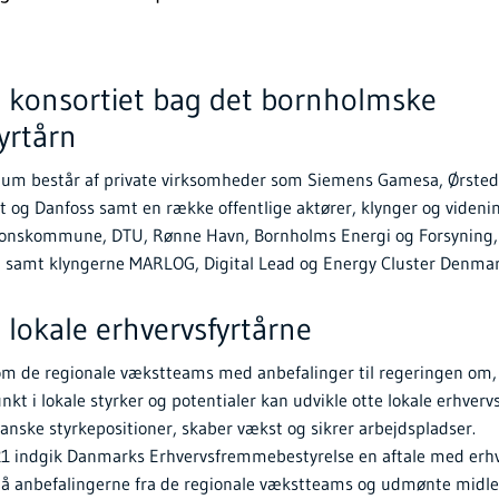
.”
 konsortiet bag det bornholmske
yrtårn
ium består af private virksomheder som Siemens Gamesa, Ørsted
 og Danfoss samt en række offentlige aktører, klynger og videnin
onskommune, DTU, Rønne Havn, Bornholms Energi og Forsyning, 
al samt klyngerne MARLOG, Digital Lead og Energy Cluster Denmar
lokale erhvervsfyrtårne
kom de regionale vækstteams med anbefalinger til regeringen om
 i lokale styrker og potentialer kan udvikle otte lokale erhvervs
anske styrkepositioner, skaber vækst og sikrer arbejdspladser.
1 indgik Danmarks Erhvervsfremmebestyrelse en aftale med erh
på anbefalingerne fra de regionale vækstteams og udmønte midle