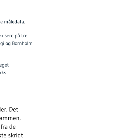
te måledata.
kusere på tre
rgi og Bornholm
meget
rks
ler. Det
 sammen,
 fra de
ste skridt