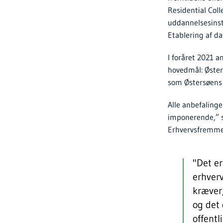
Residential Coll
uddannelsesinsti
Etablering af d
I foråret 2021 
hovedmål: Øster
som Østersøens
Alle anbefaling
imponerende,” s
Erhvervsfremme
"Det er
erhverv
kræver,
og det 
offentl