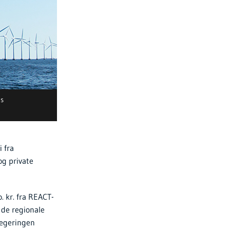
ms
 fra
og private
 kr. fra REACT-
 de regionale
egeringen