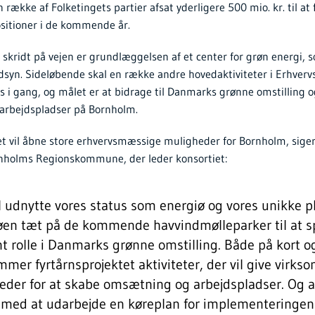
kke af Folketingets partier afsat yderligere 500 mio. kr. til at 
sitioner i de kommende år.
e skridt på vejen er grundlæggelsen af et center for grøn energi, 
dsyn. Sideløbende skal en række andre hovedaktiviteter i Erhverv
 i gang, og målet er at bidrage til Danmarks grønne omstilling 
arbejdspladser på Bornholm.
et vil åbne store erhvervsmæssige muligheder for Bornholm, sige
rnholms Regionskommune, der leder konsortiet:
l udnytte vores status som energiø og vores unikke pl
øen tæt på de kommende havvindmølleparker til at sp
 rolle i Danmarks grønne omstilling. Både på kort o
mmer fyrtårnsprojektet aktiviteter, der vil give virk
eder for at skabe omsætning og arbejdspladser. Og a
r med at udarbejde en køreplan for implementeringen