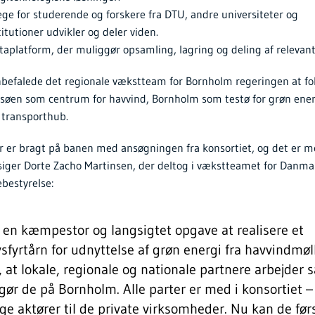
ege for studerende og forskere fra DTU, andre universiteter og
tutioner udvikler og deler viden.
ataplatform, der muliggør opsamling, lagring og deling af relevan
anbefalede det regionale vækstteam for Bornholm regeringen at fo
søen som centrum for havvind, Bornholm som testø for grøn ene
 transporthub.
er er bragt på banen med ansøgningen fra konsortiet, og det er 
iger Dorte Zacho Martinsen, der deltog i vækstteamet for Danma
bestyrelse:
 en kæmpestor og langsigtet opgave at realisere et
sfyrtårn for udnyttelse af grøn energi fra havvindmøl
 at lokale, regionale og nationale partnere arbejder
gør de på Bornholm. Alle parter er med i konsortiet –
ige aktører til de private virksomheder. Nu kan de før