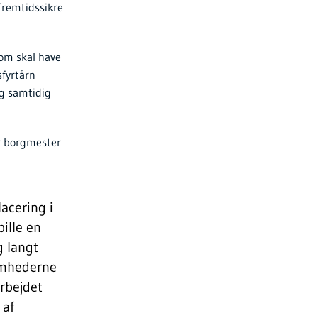
fremtidssikre
som skal have
sfyrtårn
og samtidig
r borgmester
acering i
ille en
g langt
somhederne
rbejdet
 af