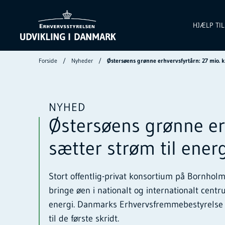
HJÆLP TI
Forside
Nyheder
Østersøens grønne erhvervsfyrtårn: 27 mio. k
NYHED
Østersøens grønne erh
sætter strøm til ene
Stort offentlig-privat konsortium på Bornholm 
bringe øen i nationalt og internationalt centr
energi. Danmarks Erhvervsfremmebestyrelse 
til de første skridt.