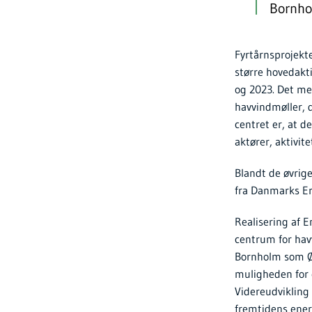
Bornho
Fyrtårnsprojekt
større hovedakti
og 2023. Det mes
havvindmøller, d
centret er, at d
aktører, aktivit
Blandt de øvrig
fra Danmarks E
Realisering af 
centrum for hav
Bornholm som Øs
muligheden for 
Videreudvikling 
fremtidens ener