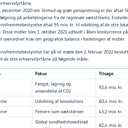
 erhvervsfyrtårne.
 6. december 2020 om
Stimuli og grøn genopretning
er der afsat 50
følgning på anbefalingerne fra de regionale vækstteams. Endvide
sfremmebestyrelse afsat 95 mio. kr. til udvikling af de otte loka
e. Disse midler blev 1. oktober 2021 udbudt i åben konkurrence på
t overordnet krav om geografisk balance i fordelingen af midler.
vsfremmebestyrelse har på sit møde den 2. februar 2022 beslut
til de otte erhvervsfyrtårne på følgende måde:
n
Fokus
Tilsagn
Fangst, lagring og
92,4 mio. kr.
anvendelse af CO2
erne
Udvikling af biosolutions
60,4 mio. kr.
erne
Femern som vækstdriver
43,2 mio. kr.
Global sundhedshovedstad
82,4 mio. kr.