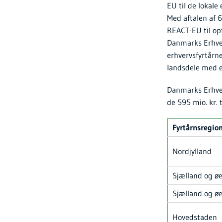
EU til de lokale
Med aftalen af
REACT-EU til op
Danmarks Erhverv
erhvervsfyrtårn
landsdele med e
Danmarks Erhver
de 595 mio. kr. 
Fyrtårnsregio
Nordjylland
Sjælland og ø
Sjælland og ø
Hovedstaden