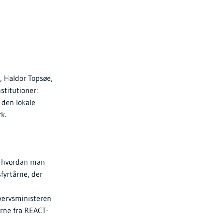
, Haldor Topsøe,
stitutioner:
den lokale
k.
, hvordan man
fyrtårne, der
vervsministeren
rne fra REACT-