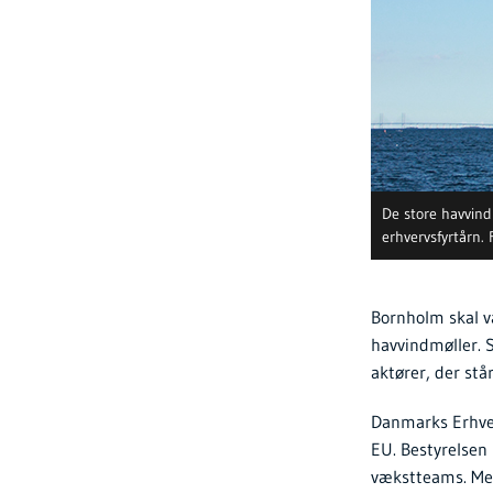
De store havvind
erhvervsfyrtårn. 
Bornholm skal v
havvindmøller. 
aktører, der stå
Danmarks Erhver
EU. Bestyrelsen
vækstteams. Med