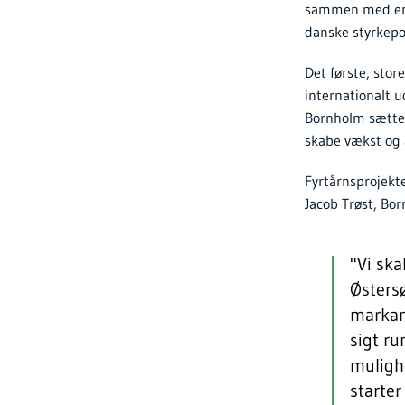
sammen med en ræ
danske styrkepo
Det første, stor
internationalt u
Bornholm sættes
skabe vækst og 
Fyrtårnsprojekt
Jacob Trøst, Bo
"Vi ska
Østers
markant
sigt ru
muligh
starte