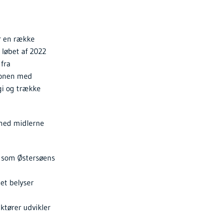
r en række
 løbet af 2022
 fra
tionen med
gi og trække
 med midlerne
m som Østersøens
et belyser
ktører udvikler