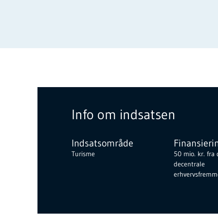
Info om indsatsen
Indsatsområde
Finansieri
Turisme
50 mio. kr. fra
decentrale
erhvervsfremm