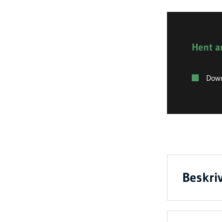
Hent a
Down
Beskriv