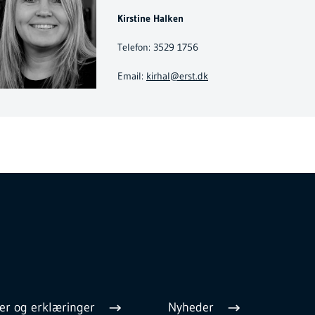
Kirstine Halken
Telefon: 3529 1756
Email:
kirhal@erst.dk
er og erklæringer
Nyheder