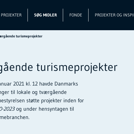
L PROJEKTER
SØG MIDLER
FONDE
PROJEKTER OG INSPI
værgående turismeprojekter
gående turismeprojekter
januar 2021 kl. 12 havde Danmarks
ger til lokale og tværgående
estyrelsen støtte projekter inden for
0-2023
og under hensyntagen til
smebranchen.