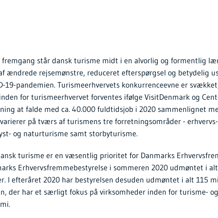
 fremgang står dansk turisme midt i en alvorlig og formentlig l
 af ændrede rejsemønstre, reduceret efterspørgsel og betydelig u
VID-19-pandemien. Turismeerhvervets konkurrenceevne er svækket
inden for turismeerhvervet forventes ifølge VisitDenmark og Cent
ning at falde med ca. 40.000 fuldtidsjob i 2020 sammenlignet med
varierer på tværs af turismens tre forretningsområder - erhvervs
st- og naturturisme samt storbyturisme.
dansk turisme er en væsentlig prioritet for Danmarks Erhvervsfr
arks Erhvervsfremmebestyrelse i sommeren 2020 udmøntet i alt 63
er. I efteråret 2020 har bestyrelsen desuden udmøntet i alt 115 mio.
n, der har et særligt fokus på virksomheder inden for turisme- o
mi.