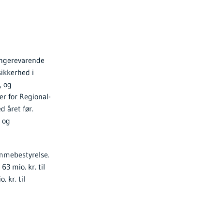
ængerevarende
sikkerhed i
, og
er for Regional-
 året før.
- og
emmebestyrelse.
 mio. kr. til
 kr. til
g