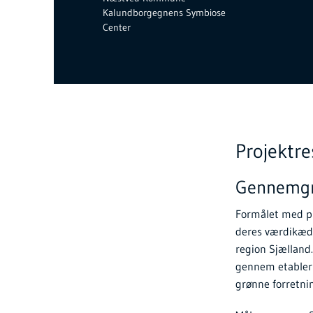
Kalundborgegnens Symbiose
Center
Projektr
Gennemgri
Formålet med pr
deres værdikæde
region Sjælland
gennem etableri
grønne forretni