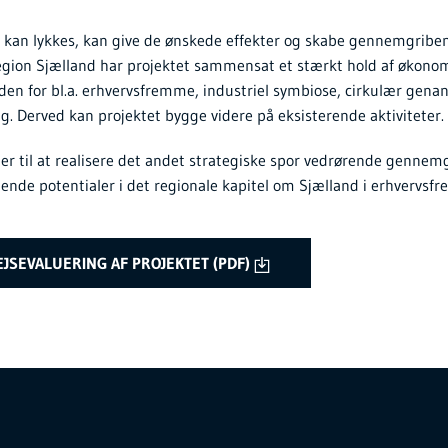
n kan lykkes, kan give de ønskede effekter og skabe gennemgrib
region Sjælland har projektet sammensat et stærkt hold af økono
den for bl.a. erhvervsfremme, industriel symbiose, cirkulær gena
. Derved kan projektet bygge videre på eksisterende aktiviteter.
ger til at realisere det andet strategiske spor vedrørende genne
ende potentialer i det regionale kapitel om Sjælland i erhvervsf
EJSEVALUERING AF PROJEKTET (PDF)