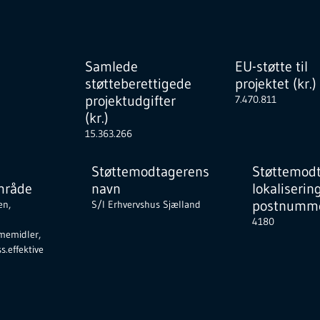
Samlede
EU-støtte til
støtteberettigede
projektet (kr.)
projektudgifter
7.470.811
(kr.)
15.363.266
Støttemodtagerens
Støttemod
mråde
navn
lokaliserin
postnumme
en,
S/I Erhvervshus Sjælland
4180
memidler,
s.effektive