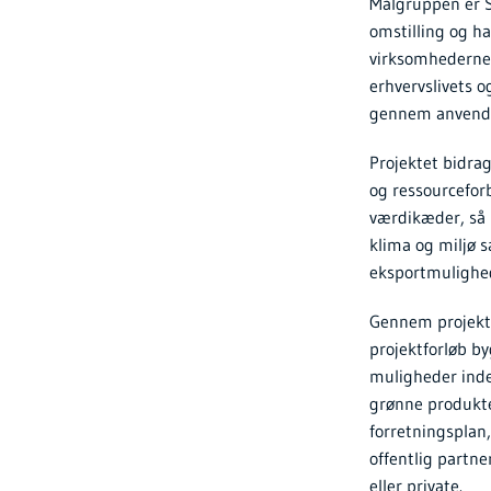
Målgruppen er S
omstilling og ha
virksomhederne 
erhvervslivets 
gennem anvendel
Projektet bidrag
og ressourcefor
værdikæder, så l
klima og miljø 
eksportmulighe
Gennem projekte
projektforløb b
muligheder inde
grønne produkte
forretningsplan,
offentlig partner
eller private.