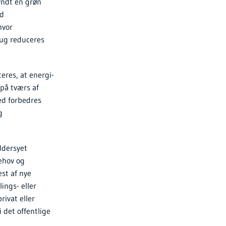
yndt en grøn
ed
hvor
rug reduceres
eres, at energi-
 på tværs af
ed forbedres
g
ddersyet
ehov og
st af nye
ings- eller
ivat eller
i det offentlige