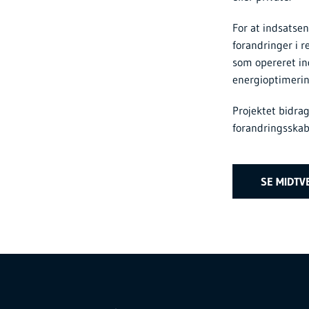
For at indsatse
forandringer i 
som opereret in
energioptimering
Projektet bidra
forandringsskab
SE MIDTV