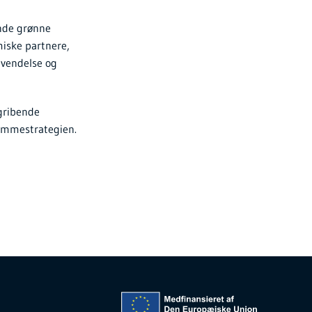
ende grønne
miske partnere,
nvendelse og
mgribende
remmestrategien.