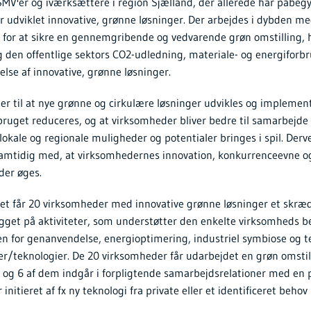
MV'er og iværksættere i region Sjælland, der allerede har påbeg
r udviklet innovative, grønne løsninger. Der arbejdes i dybden m
for at sikre en gennemgribende og vedvarende grøn omstilling, 
og den offentlige sektors CO2-udledning, materiale- og energiforb
se af innovative, grønne løsninger.
er til at nye grønne og cirkulære løsninger udvikles og implement
bruget reduceres, og at virksomheder bliver bedre til samarbejde
okale og regionale muligheder og potentialer bringes i spil. Derv
samtidig med, at virksomhedernes innovation, konkurrenceevne o
der øges.
t får 20 virksomheder med innovative grønne løsninger et skræ
ygget på aktiviteter, som understøtter den enkelte virksomheds b
n for genanvendelse, energioptimering, industriel symbiose og te
r/teknologier. De 20 virksomheder får udarbejdet en grøn omstill
 og 6 af dem indgår i forpligtende samarbejdsrelationer med en pr
 initieret af fx ny teknologi fra private eller et identificeret behov 