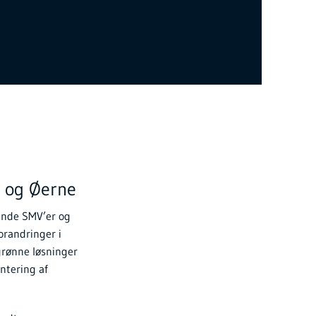
 og Øerne
gende SMV’er og
randringer i
grønne løsninger
ntering af