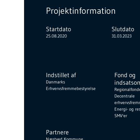
Projektinformation
Startdato
Slutdato
25.08.2020
31.03.2023
Indstillet af
Fond og
indsatso
Danmarks
Erhvervsfremmebestyrelse
Regionalfond
Decentrale
erhvervsfrem
Energi- og res
SMV'er
Partnere
Næstved Kommune