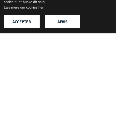
cookie til at huske dit valg.
Læs mere om cookies her
ACCEPTER
AFVIS
Relevante hjemmesider