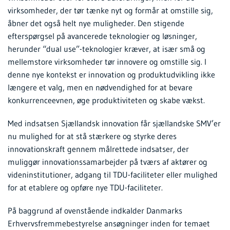
virksomheder, der tør tænke nyt og formår at omstille sig,
åbner det også helt nye muligheder. Den stigende
efterspørgsel på avancerede teknologier og løsninger,
herunder “dual use”-teknologier kræver, at især små og
mellemstore virksomheder tør innovere og omstille sig. I
denne nye kontekst er innovation og produktudvikling ikke
længere et valg, men en nødvendighed for at bevare
konkurrenceevnen, øge produktiviteten og skabe vækst.
Med indsatsen Sjællandsk innovation får sjællandske SMV’er
nu mulighed for at stå stærkere og styrke deres
innovationskraft gennem målrettede indsatser, der
muliggør innovationssamarbejder på tværs af aktører og
videninstitutioner, adgang til TDU-faciliteter eller mulighed
for at etablere og opføre nye TDU-faciliteter.
På baggrund af ovenstående indkalder Danmarks
Erhvervsfremmebestyrelse ansøgninger inden for temaet