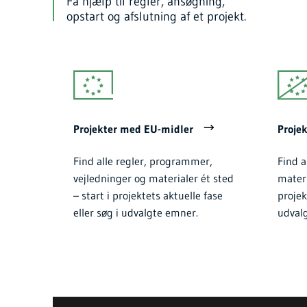
Få hjælp til regler, ansøgning,
opstart og afslutning af et projekt.
Projekter med EU-midler
Proje
Find alle regler, programmer,
Find a
vejledninger og materialer ét sted
materi
– start i projektets aktuelle fase
projek
eller søg i udvalgte emner.
udval