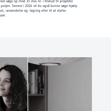
d søge op mod 35 mio. kr. i tilskud til projekter
 i puljen. Senere i 2024 vil du også kunne søge hjælp
st, -anvendelse og -lagring eller til at styrke
yse.