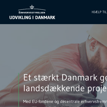
HJÆLP TI
Et stærkt Danmark g
landsdækkende proje
Med EU-fondene og decentrale erhvervsfremme