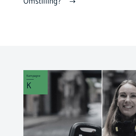
Omstilling?
Kampagne
K