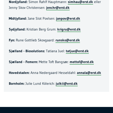
Nordjylland:
Simon Rahlf Hauptmann:
simhau@erst.dk
eller
Jenny Skov Christensen:
jenchr@erst.dk
Midtjylland:
Jane Slot Povlsen:
janpov@erst.dk
Sydjylland:
Kristian Berg Grum:
krigru@erst.dk
Fyn:
Rune Gottlieb Skovgaard:
runsko@erst.dk
Sjælland - Biosolutions:
Tatiana Juel:
tatjue@erst.dk
Sjælland - Femern:
Mette Toft Bangsøe:
mettof@erst.dk
Hovedstaden:
Anna Nedergaard Hesseldahl:
annala@erst.dk
Bornholm:
Julie Lund Kiilerich:
julkii@erst.dk