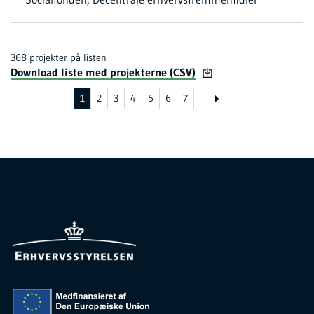
368 projekter på listen
Download liste med projekterne (CSV)
1
2
3
4
5
6
7